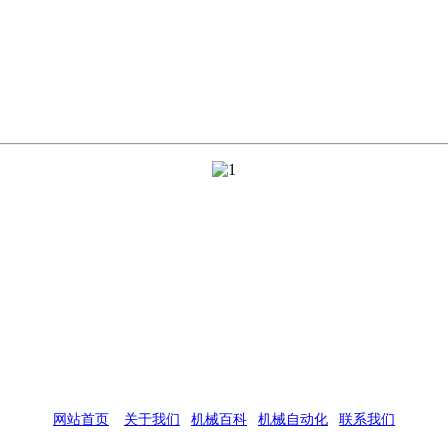
网站首页
|
关于我们
|
机械百科
|
机械自动化
|
联系我们