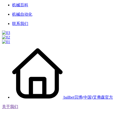
机械百科
机械自动化
联系我们
ballbet贝博(中国)艾弗森官
关于我们