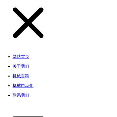
网站首页
关于我们
机械百科
机械自动化
联系我们